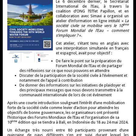
Le 6 décembre dernier, le Secrétariat
International de l’Eau, à travers la
coalition d’ONG l’Effet Papillon, et en
collaboration avec Simavi a organisé un
atelier d’information en ligne intitulé «
La
ème
société civile se mobilise vers le 10
Forum Mondial de l’Eau – comment
s’impliquer ?
».
Cet atelier, s’étant tenu en anglais avec
une interprétation simultanée en français
et espagnol, avait pour objectif :
De faire le point sur la préparation du
Forum Mondial de l’Eau et de partager
des réflexions sur ce que nous pouvons en attendre
Discuter de la participation de la société civile à l’évènement et
notamment de l’appel à contribution
De donner des informations sur les initiatives de plaidoyer et
des principaux messages que nous devons transmettre à la
communauté internationale de lors de cet évènement
Après une courte introduction soulignant l’intérêt d’une mobilisation
forte de la société civile comme levier d’action pour atteindre les
objectifs de bonne gouvernance, les organisateurs ont présenté
l’historique des Forums Mondiaux de l’Eau et l’organisation de sa
ème
10
édition qui se tiendra à Bali, en Indonésie du 18 au 24 mai 2024.
Un échange très nourri entre 80 participants provenant d’une
quinzaine de pays différents s'en est suivi durant lequel les