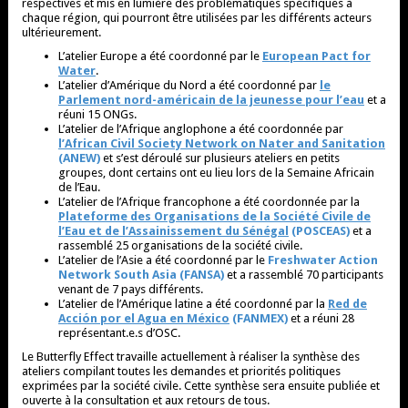
respectives et mis en lumière des problématiques spécifiques à
chaque région, qui pourront être utilisées par les différents acteurs
ultérieurement.
L’atelier Europe a été coordonné par le
European Pact for
Water
.
L’atelier d’Amérique du Nord a été coordonné par
le
Parlement nord-américain de la jeunesse pour l’eau
et a
réuni 15 ONGs.
L’atelier de l’Afrique anglophone a été coordonnée par
l’African Civil Society Network on Nater and Sanitation
(ANEW)
et s’est déroulé sur plusieurs ateliers en petits
groupes, dont certains ont eu lieu lors de la Semaine Africain
de l’Eau.
L’atelier de l’Afrique francophone a été coordonnée par la
Plateforme des Organisations de la Société Civile de
l’Eau et de l’Assainissement du Sénégal
(POSCEAS)
et a
rassemblé 25 organisations de la société civile.
L’atelier de l’Asie a été coordonné par le
Freshwater Action
Network South Asia (FANSA)
et a rassemblé 70 participants
venant de 7 pays différents.
L’atelier de l’Amérique latine a été coordonné par la
Red de
Acción por el Agua en México
(FANMEX)
et a réuni 28
représentant.e.s d’OSC.
Le Butterfly Effect travaille actuellement à réaliser la synthèse des
ateliers compilant toutes les demandes et priorités politiques
exprimées par la société civile. Cette synthèse sera ensuite publiée et
ouverte à la consultation et aux retours de tous.