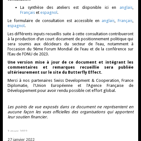
La
synthèse des ateliers
est disponible ici en
anglais
,
Français
et
espagnol
.
Le
formulaire
de consultation
est
accessible
en
anglais
,
Français
,
espagnol
.
Les différents inputs recueillis suite à cette consultation
contribueront
à la production d’un court document de positionnement politique qui
sera soumis aux décideurs du secteur de l’eau, notamment à
l’occasion du 9
ème
Forum Mondial de l’eau et de la conférence sur
l’Eau de l’ONU de 2023.
Une version mise à jour de ce document et intégrant les
commentaires et remarques recueillie sera publiée
ultérieurement sur le site du Butterfly
Effect
.
Merci à nos partenaires Swiss Development & Cooperation, France
Diplomatie, l'Union Européenne et l'Agence Française de
Développement pour avoir rendu possible cet effort global.
Les points de vue exposés dans ce document ne représentent en
aucune façon les vues officielles des organisations qui apportent
leur soutien financier.
3 mars 2022
27 janvier 2022