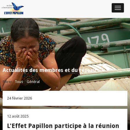
Toggle
navigat
© 2017 L'Effet Papillon. Tous droits réservés.
Photos :
Oxyo Water
.
Actualités des membres et du réseau
Filtrer :
Tous
|
Général
24 février 2026
12 août 2025
L'Effet Papillon participe à la réunion