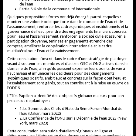
de l'eau
Partie 5: Role de la communauté internationale
Quelques propositions fortes ont déjà émergé, parmi lesquelles :
montrer une volonté politique forte dans le domaine de l'eau et de
l'assainissement, renforcer les cadres juridiques et institutionnels et la
gouvernance de l'eau, prendre des engagements financiers concrets
pour l'eau et l'assainissement, renforcer la société civile et assurer la
participation citoyenne, tenir ses engagements et rendre des
comptes, améliorer la coopération internationale et le cadre
multilatéral pour l'eau et l'assainissement.
Cette consultation s'inscrit dans le cadre d'une stratégie de plaidoyer
visant à soutenir ses membres et d'autres OSC et ONG actives dans le
domaine de l'eau, afin qu'ils puissent exprimer leurs points de vue à
haut niveau et influencer les décideurs pour des changements
systémiques positifs, ambitieux et concrets sur la façon dont l'eau et
l'assainissement sont gérés, tout en contribuant à la mise en œuvre de
l'ODD6.
L'Effet Papillon a identifié deux objectifs globaux majeurs pour son
processus de plaidoyer :
1. Le Sommet des Chefs d'Etats du 9ème Forum Mondial de
l'Eau (Dakar, mars 2022)
2. La Conférence de l'ONU sur la Décennie de l'eau 2023 (New
York, mars 2023)
Cette consultation sera suivie d'ateliers régionaux en ligne et
débouchera sur l'élaboration d'un document politique compilant les